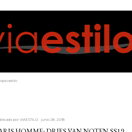
Ir al contenido principal
opio estilo
blicado por
VIAESTILO
junio 28, 2018
ARIS HOMME: DRIES VAN NOTEN SS19