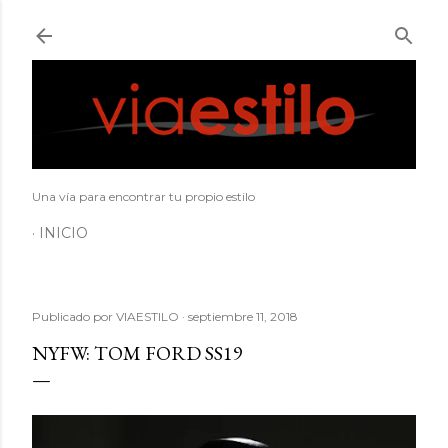
Ir al contenido principal
Una vía para encontrar tu propio estilo
INICIO
Publicado por
VIAESTILO
septiembre 11, 2018
NYFW: TOM FORD SS19