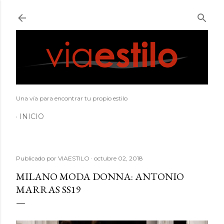
Ir al contenido principal
Una vía para encontrar tu propio estilo
INICIO
Publicado por
VIAESTILO
octubre 02, 2018
MILANO MODA DONNA: ANTONIO
MARRAS SS19