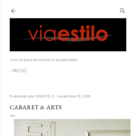
Ir al contenido principal
Una vía para encontrar tu propio estilo
INICIO
Publicado por
VIAESTILO
noviembre 15, 2018
CABARET & ARTS