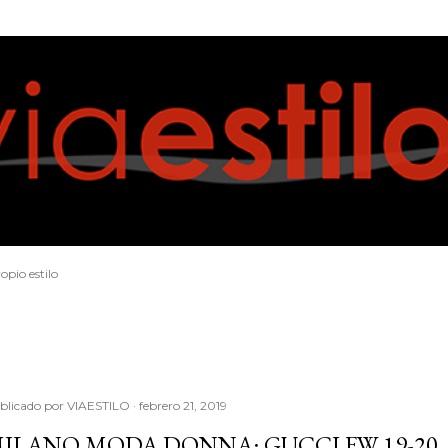
Ir al contenido principal
opio estilo
blicado por
VIAESTILO
febrero 21, 2019
ILANO MODA DONNA: GUCCI FW 19-20