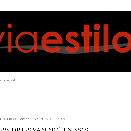
Ir al contenido principal
opio estilo
blicado por
VIAESTILO
mayo 29, 2019
FW: DRIES VAN NOTEN SS19