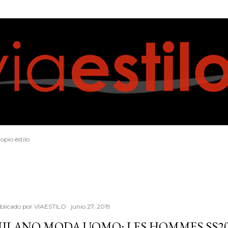
Ir al contenido principal
opio estilo
blicado por
VIAESTILO
junio 27, 2019
ILANO MODA UOMO: LES HOMMES SS2