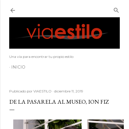
Ir al contenido principal
Una vía para encontrar tu propio estilo
INICIO
Publicado por
VIAESTILO
diciembre 11, 2019
DE LA PASARELA AL MUSEO, ION FIZ