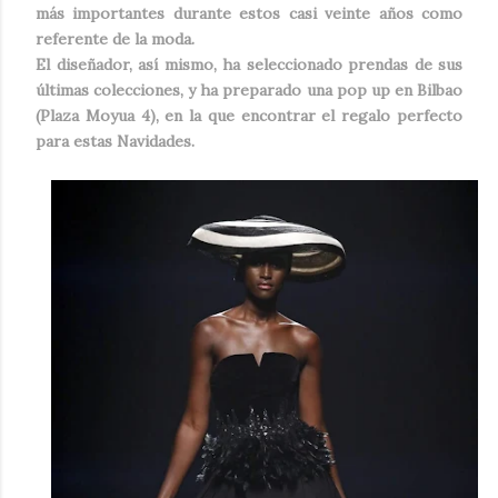
más importantes durante estos casi veinte años como
referente de la moda.
El diseñador, así mismo, ha seleccionado prendas de sus
últimas colecciones, y ha preparado una pop up en Bilbao
(Plaza Moyua 4), en la que encontrar el regalo perfecto
para estas Navidades.