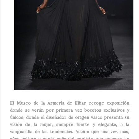
El Museo de la Armería de Eibar, recoge exposición
donde se verán por primera vez bocetos exclusivos y
únicos, donde el diseñador de origen vasco presenta su
visión de la mujer, siempre fuerte y elegante, a la
vanguardia de las tendencias. Acción que una vez más,
aúna cultura y moda, seña del modisto que muestra su