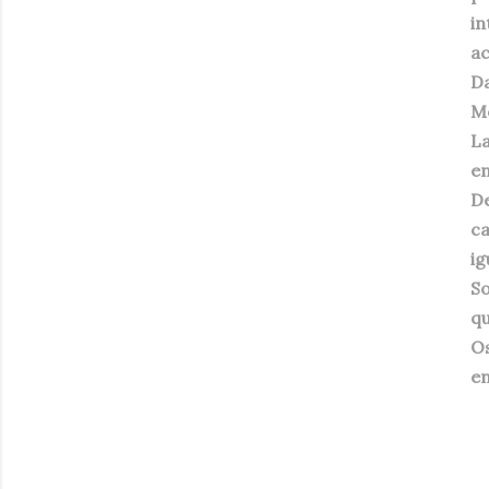
i
ac
Da
Mé
L
en
D
ca
ig
So
qu
Os
en