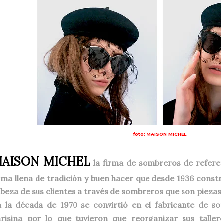
foto: MAISON MICHEL
AISON MICHEL
la firma de sombreros de referen
rma llena de tradición y buen hacer que desde 1936 constr
beza de sus clientes a través de sombreros que son piezas
 la década de 1970 se convirtió en el fabricante de s
arisina por lo que tuvieron que reorganizar sus tall