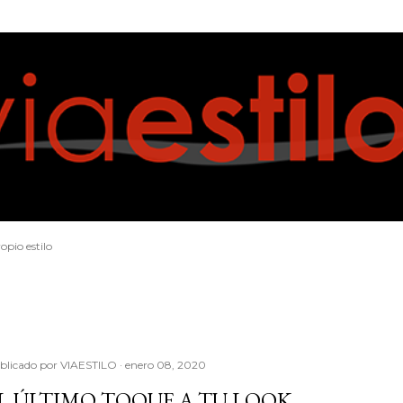
Ir al contenido principal
opio estilo
blicado por
VIAESTILO
enero 08, 2020
L ÚLTIMO TOQUE A TU LOOK