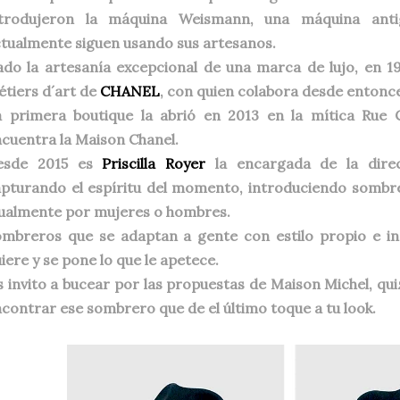
ntrodujeron la máquina Weismann, una máquina ant
tualmente siguen usando sus artesanos.
do la artesanía excepcional de una marca de lujo, en 1
tiers d´art de
CHANEL
, con quien colabora desde entonc
a primera boutique la abrió en 2013 en la mítica Rue
cuentra la Maison Chanel.
esde 2015 es
Priscilla Royer
la encargada de la direcc
pturando el espíritu del momento, introduciendo sombr
ualmente por mujeres o hombres.
mbreros que se adaptan a gente con estilo propio e ind
iere y se pone lo que le apetece.
 invito a bucear por las propuestas de Maison Michel, q
contrar ese sombrero que de el último toque a tu look.