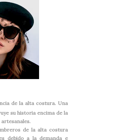
cia de la alta costura. Una
uye su historia encima de la
 artesanales.
ombreros de la alta costura
eres debido a la demanda e