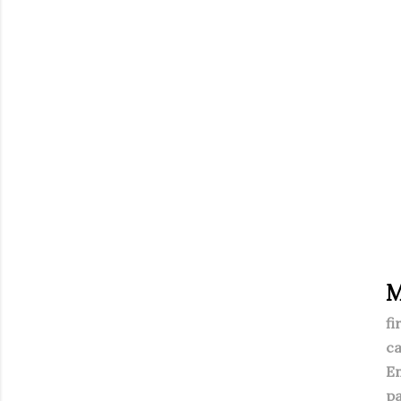
M
fi
ca
En
p