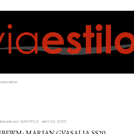
Ir al contenido principal
opio estilo
blicado por
VIAESTILO
abril 02, 2020
BFWM: MARIAN GVASALIA SS20