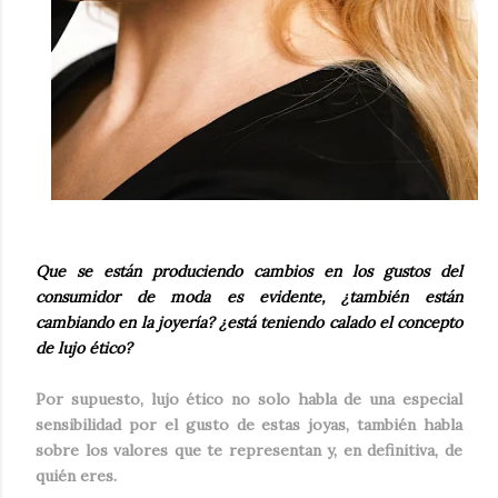
Que se están produciendo cambios en los gustos del
consumidor de moda es evidente, ¿tambi
é
n están
cambiando en la joyería? ¿está teniendo calado el concepto
de lujo
é
tico?
Por supuesto, lujo ético no solo habla de una especial
sensibilidad por el gusto de estas joyas, también habla
sobre los valores que te representan y, en definitiva, de
quién eres.