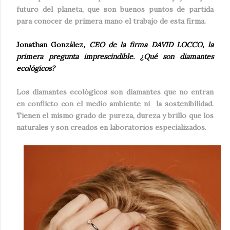
futuro del planeta, que son buenos puntos de partida
para conocer de primera mano el trabajo de esta firma.
Jonathan González
, CEO de la firma DAVID LOCCO, la
primera pregunta imprescindible. ¿
Qu
é
son diamantes
ecológicos?
Los diamantes ecológicos son diamantes que no entran
en conflicto con el medio ambiente ni
la sostenibilidad.
Tienen el mismo grado de pureza, dureza y brillo que los
naturales y son creados en laboratorios especializados.