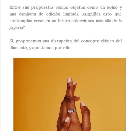
Entre sus propuestas vemos objetos como un bolso y
una camiseta de edición limitada, ¿significa esto que
contemplan crear en un futuro colecciones más allá de la
joyería?
Sí, proponemos una disrupción del concepto clásico del
diamante, y apostamos por ello.