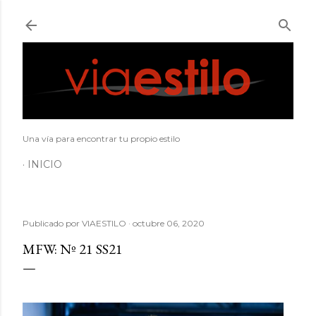
Ir al contenido principal
Una vía para encontrar tu propio estilo
INICIO
Publicado por
VIAESTILO
octubre 06, 2020
MFW: Nº 21 SS21