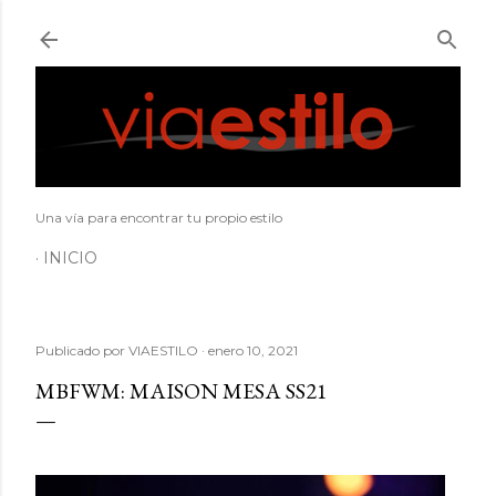
Ir al contenido principal
Una vía para encontrar tu propio estilo
INICIO
Publicado por
VIAESTILO
enero 10, 2021
MBFWM: MAISON MESA SS21