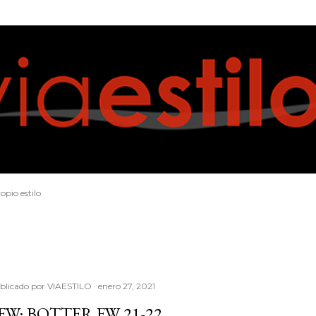
Ir al contenido principal
opio estilo
blicado por
VIAESTILO
enero 27, 2021
FW: BOTTER FW 21-22