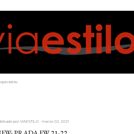
Ir al contenido principal
opio estilo
blicado por
VIAESTILO
marzo 02, 2021
FW: PRADA FW 21-22