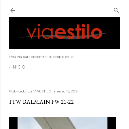
Ir al contenido principal
Una vía para encontrar tu propio estilo
INICIO
Publicado por
VIAESTILO
marzo 15, 2021
PFW: BALMAIN FW 21-22