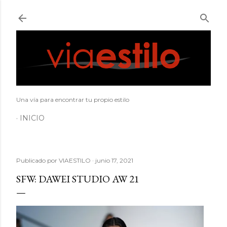
Ir al contenido principal
Una vía para encontrar tu propio estilo
INICIO
Publicado por
VIAESTILO
junio 17, 2021
SFW: DAWEI STUDIO AW 21