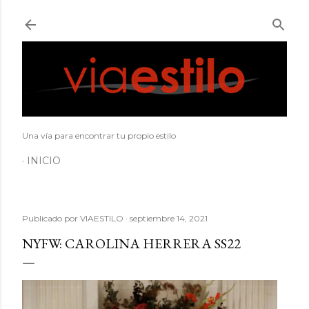
Ir al contenido principal
Una vía para encontrar tu propio estilo
INICIO
Publicado por
VIAESTILO
septiembre 14, 2021
NYFW: CAROLINA HERRERA SS22