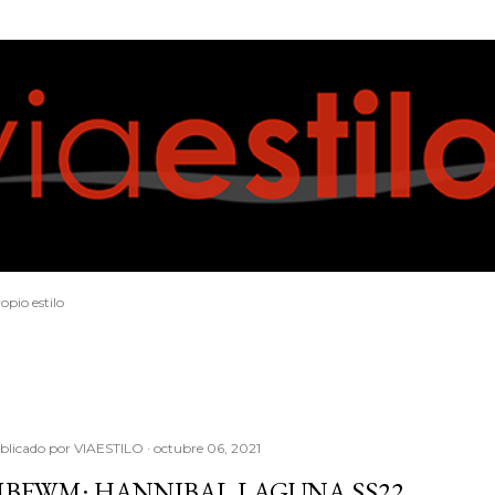
Ir al contenido principal
opio estilo
blicado por
VIAESTILO
octubre 06, 2021
BFWM: HANNIBAL LAGUNA SS22