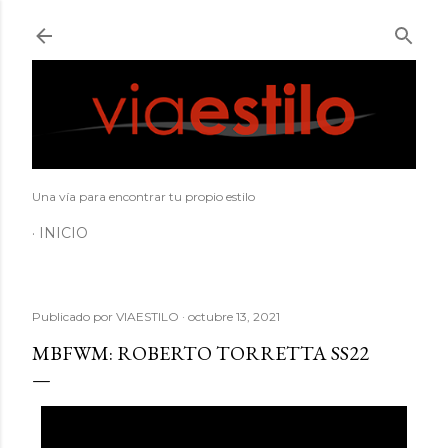
Ir al contenido principal
Una vía para encontrar tu propio estilo
INICIO
Publicado por
VIAESTILO
octubre 13, 2021
MBFWM: ROBERTO TORRETTA SS22