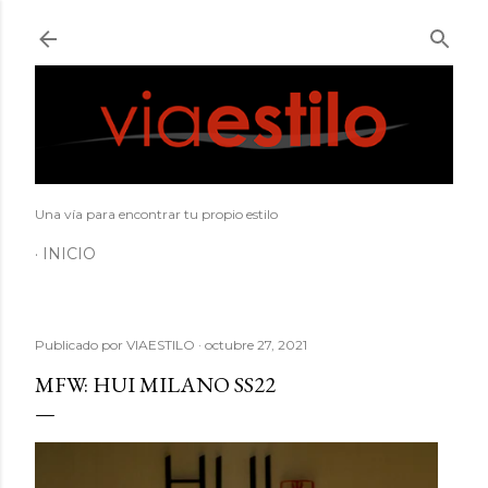
Ir al contenido principal
Una vía para encontrar tu propio estilo
INICIO
Publicado por
VIAESTILO
octubre 27, 2021
MFW: HUI MILANO SS22