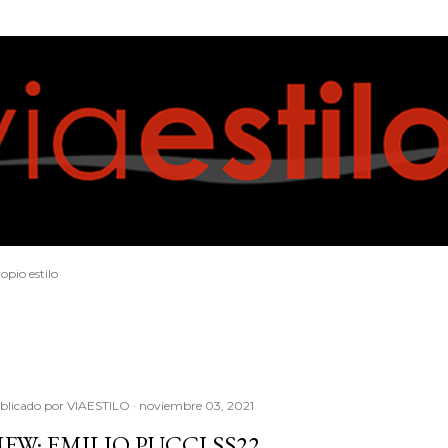
Ir al contenido principal
opio estilo
blicado por
VIAESTILO
noviembre 03, 2021
FW: EMILIO PUCCI SS22