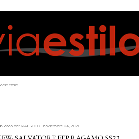
Ir al contenido principal
opio estilo
blicado por
VIAESTILO
noviembre 04, 2021
FW: SALVATORE FERRAGAMO SS22