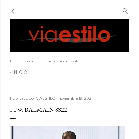
Ir al contenido principal
Una vía para encontrar tu propio estilo
INICIO
Publicado por
VIAESTILO
noviembre 19, 2021
PFW: BALMAIN SS22