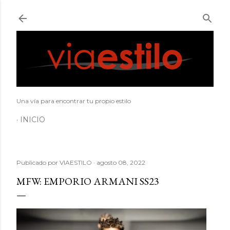
Ir al contenido principal
Una vía para encontrar tu propio estilo
INICIO
Publicado por
VIAESTILO
agosto 08, 2022
MFW: EMPORIO ARMANI SS23