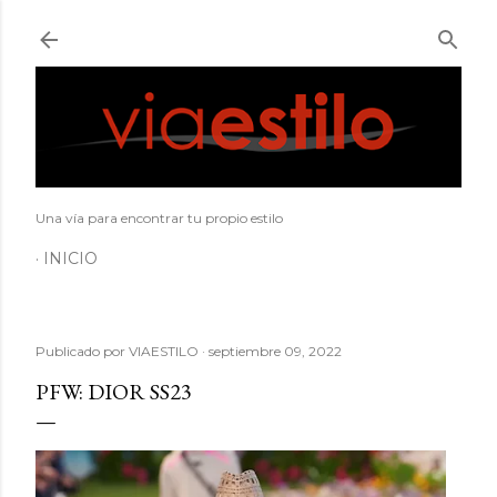
Ir al contenido principal
Una vía para encontrar tu propio estilo
INICIO
Publicado por
VIAESTILO
septiembre 09, 2022
PFW: DIOR SS23