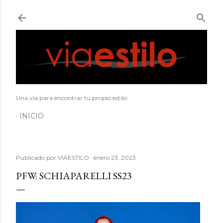
Ir al contenido principal
Una vía para encontrar tu propio estilo
INICIO
Publicado por
VIAESTILO
enero 23, 2023
PFW: SCHIAPARELLI SS23