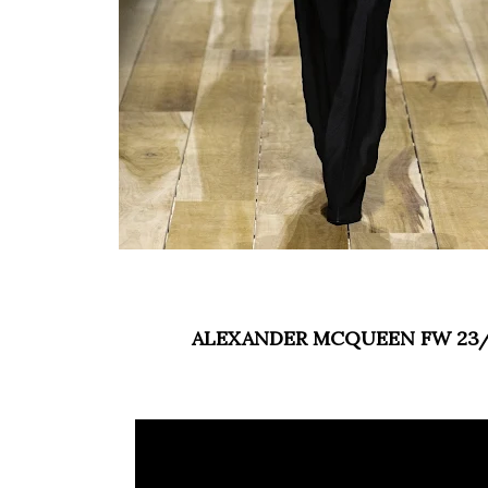
ALEXANDER MCQUEEN FW 23