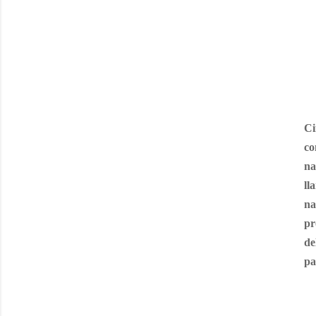
Ci
co
na
ll
na
pr
de
pa