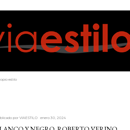
Ir al contenido principal
opio estilo
blicado por
VIAESTILO
enero 30, 2024
LANCO Y NEGRO, ROBERTO VERINO