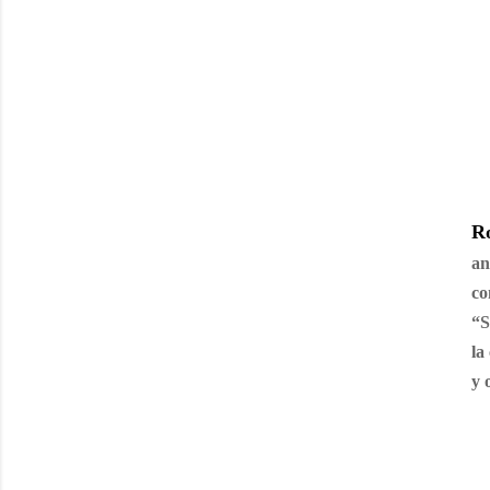
R
an
co
“S
la
y 