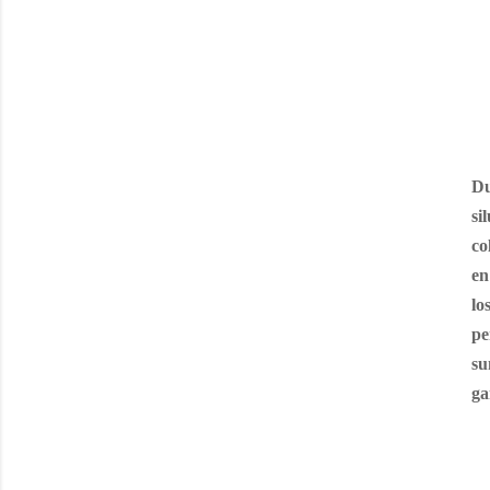
Du
si
co
en
lo
pe
su
ga