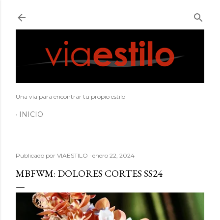
Ir al contenido principal
Una vía para encontrar tu propio estilo
INICIO
Publicado por
VIAESTILO
enero 22, 2024
MBFWM: DOLORES CORTES SS24