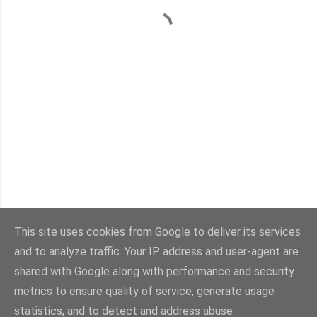
This site uses cookies from Google to deliver its services
and to analyze traffic. Your IP address and user-agent are
Con la tecnología de Blogger
shared with Google along with performance and security
metrics to ensure quality of service, generate usage
Imágenes del tema:
sebastian-julian
statistics, and to detect and address abuse.
@viaestilo