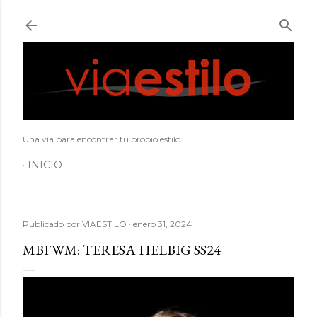
Ir al contenido principal
Una vía para encontrar tu propio estilo
INICIO
Publicado por
VIAESTILO
enero 31, 2024
MBFWM: TERESA HELBIG SS24