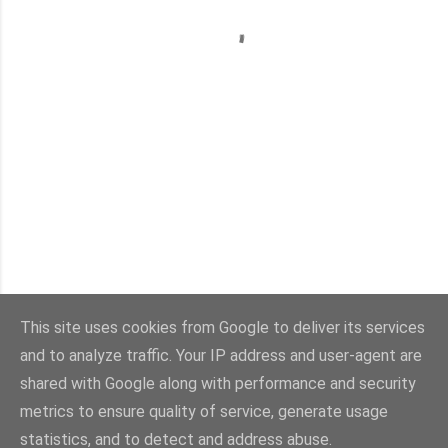
This site uses cookies from Google to deliver its services
and to analyze traffic. Your IP address and user-agent are
Con la tecnología de Blogger
shared with Google along with performance and security
metrics to ensure quality of service, generate usage
Imágenes del tema:
sebastian-julian
statistics, and to detect and address abuse.
@viaestilo