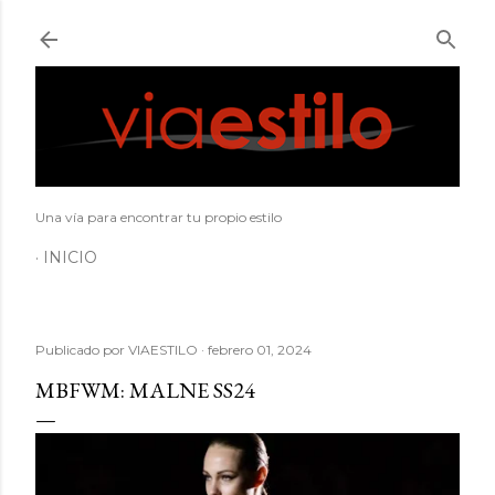
Ir al contenido principal
Una vía para encontrar tu propio estilo
INICIO
Publicado por
VIAESTILO
febrero 01, 2024
MBFWM: MALNE SS24