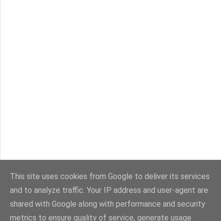
This site uses cookies from Google to deliver its services
and to analyze traffic. Your IP address and user-agent are
Con la tecnología de Blogger
shared with Google along with performance and security
metrics to ensure quality of service, generate usage
Imágenes del tema:
sebastian-julian