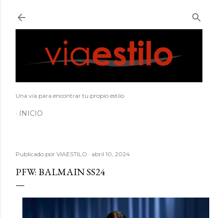
Ir al contenido principal
Una vía para encontrar tu propio estilo
INICIO
Publicado por
VIAESTILO
abril 10, 2024
PFW: BALMAIN SS24