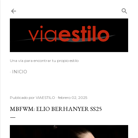
Ir al contenido principal
Una vía para encontrar tu propio estilo
INICIO
Publicado por
VIAESTILO
febrero 02, 2025
MBFWM: ELIO BERHANYER SS25