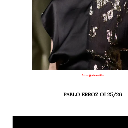
foto @viaestilo
PABLO ERROZ OI 25/26