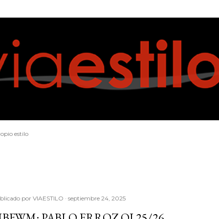
Ir al contenido principal
opio estilo
blicado por
VIAESTILO
septiembre 24, 2025
BFWM: PABLO ERROZ OI 25/26